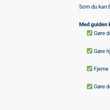
Som du kan 
Med guiden 
Gøre de
Gøre h
Fjerne f
Gøre de