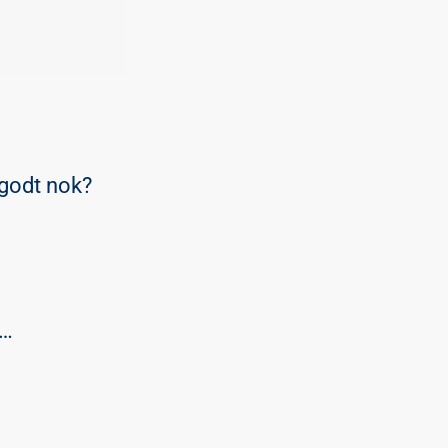
 godt nok?
g…
.