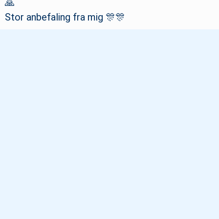
🙏
Stor anbefaling fra mig 🎊🎊