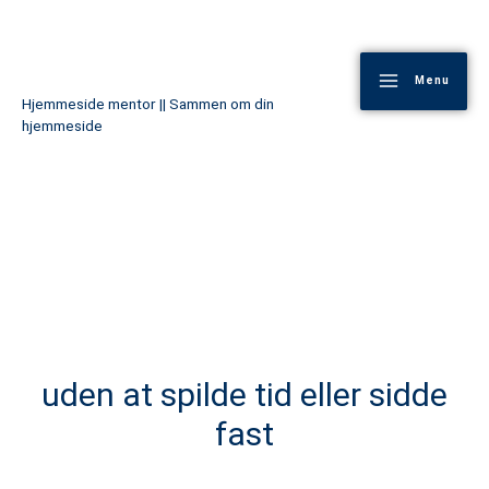
Gå
Main
til
Menu
Menu
indholdet
Hjemmeside mentor || Sammen om din
hjemmeside
Lær at lave en ny
hjemmeside
uden at spilde tid eller sidde
fast
– Med en mentor der guider